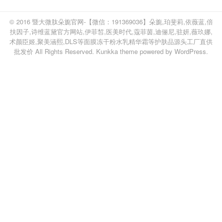
© 2016
暨大微肽朵旎官网-【微信：191369036】朵旎,珀斐莉,依薇蓝,倍
扶因子,诗维蓝黛官方网站,伊菲皙,医美时代,蔻菲茵,迪俪尼,驻妍,薇玖娜,
术颜臣姬,聚美涵熙,DLS等面膜冻干粉水乳精华霜等护肤品源头工厂直供
批发价
All Rights Reserved.
Kunkka theme
powered by
WordPress
.