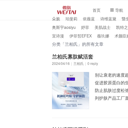
首页
导航
朵旎
珀斐莉
依薇蓝
诗维蓝黛
暨
奥斯宇aosiyu
妤菲
美肌战士
凯特之
宜诗漫
伊菲皙EFEX
薇玖娜
术颜臣
分类「兰柏氏」的所有文章
兰柏氏寡肽赋活套
2024/04/16
|
兰柏氏
|
0 reply
别让衰老的速度
促进胶原蛋白的
防止肌肤过度松
列护肤产品工厂直