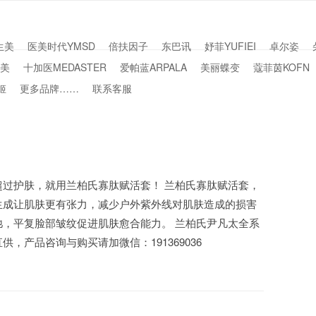
生美
医美时代YMSD
倍扶因子
东巴讯
妤菲YUFIEI
卓尔姿
美
十加医MEDASTER
爱帕蓝ARPALA
美丽蝶变
蔻菲茵KOFN
姬
更多品牌……
联系客服
超过护肤，就用兰柏氏寡肽赋活套！ 兰柏氏寡肽赋活套，
生成让肌肤更有张力，减少户外紫外线对肌肤造成的损害
弛，平复脸部皱纹促进肌肤愈合能力。 兰柏氏尹凡太全系
供，产品咨询与购买请加微信：191369036