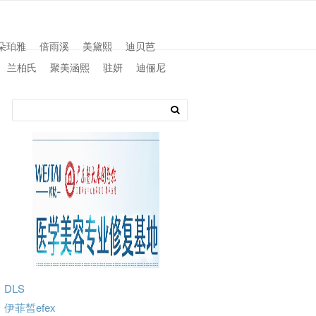
朵珀雅
倍雨溪
美黛熙
迪贝芭
兰柏氏
聚美涵熙
驻妍
迪俪尼
DLS
伊菲皙efex