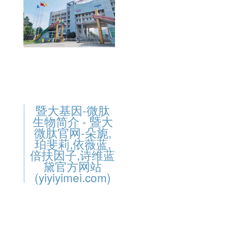
暨大基因-微肽
生物简介 - 暨大
微肽官网-朵旎,
珀斐莉,依薇蓝,
倍扶因子,诗维蓝
黛官方网站
(yiyiyimei.com)