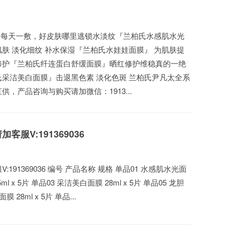
| 每天一敷，好皮肤哪里逃​ 锁水淡纹『兰柏氏水感肌水光
肤 淡化细纹 补水保湿『兰柏氏水娃娃面膜』 为肌肤提
缓修护『兰柏氏纤连蛋白舒缓面膜』晒红修护维稳真的一绝
采洁美白面膜』击退黑色素 淡化色斑 兰柏氏尹凡太全系
供，产品咨询与购买请加微信：1913...
服V:191369036
91369036 编号 产品名称 规格 单品01 水感肌水光面
ml x 5片 单品03 采洁美白面膜 28ml x 5片 单品05 龙胆
 28ml x 5片 单品...