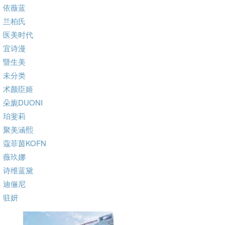
依薇蓝
兰柏氏
医美时代
宜诗漫
暨生美
未分类
术颜臣姬
朵旎DUONI
珀斐莉
聚美涵熙
蔻菲茵KOFN
薇玖娜
诗维蓝黛
迪俪尼
驻妍