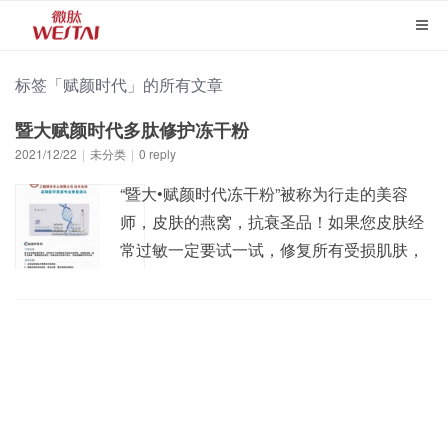
标签「赋颜时代」的所有文章
暨大赋颜时代多肽修护冻干粉
2021/12/22
|
未分类
|
0 reply
“暨大•赋颜时代冻干粉”被称为行走的美容
师，皮肤的燕窝，抗衰圣品！如果您皮肤经
常过敏一定要试一试，修复所有受损肌肤，
斑，干，痘，黄，敏，皱的克星。 暨大赋颜
时代冻干粉，装在瓶子里的美容院。每天坚
持用冻干粉，修复，祛纹，淡斑，淡化痘
印，一个星期恢复细腻丝滑。细致毛孔，紧
实肌肤，提亮肤色，还你健康素颜之美！ 产
品功效:富含多...