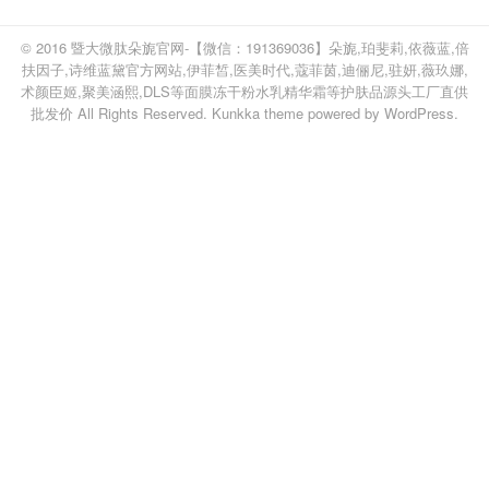
© 2016
暨大微肽朵旎官网-【微信：191369036】朵旎,珀斐莉,依薇蓝,倍
扶因子,诗维蓝黛官方网站,伊菲皙,医美时代,蔻菲茵,迪俪尼,驻妍,薇玖娜,
术颜臣姬,聚美涵熙,DLS等面膜冻干粉水乳精华霜等护肤品源头工厂直供
批发价
All Rights Reserved.
Kunkka theme
powered by
WordPress
.