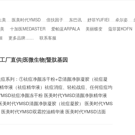
生美
医美时代YMSD
倍扶因子
东巴讯
妤菲YUFIEI
卓尔姿
美
十加医MEDASTER
爱帕蓝ARPALA
美丽蝶变
蔻菲茵KOFN
姬
更多品牌……
联系客服
|工厂直供|医微生物|暨肽基因
祛痘系列： ​①祛痘净颜冻干粉+②清颜净肤凝胶（祛痘凝
精华液（祛痘精华液） ​祛痘消痘、轻松战痘、任何痘痘均
YMSD祛痘净颜冻干粉 医美时代YMSD清颜净肤精华液
医美时代YMSD清颜净肤凝胶（祛痘凝胶） 医美时代YMS
 医美时代YMSD双霜控油精华液 医美时代YMSD洁面