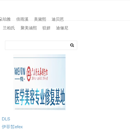
朵珀雅
倍雨溪
美黛熙
迪贝芭
兰柏氏
聚美涵熙
驻妍
迪俪尼
DLS
伊菲皙efex