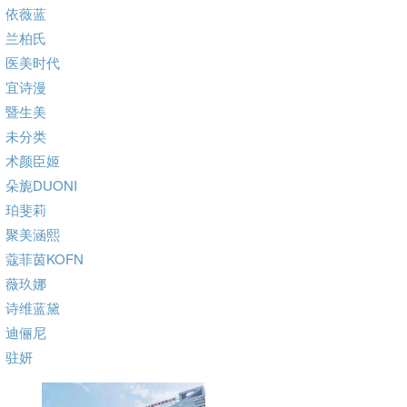
依薇蓝
兰柏氏
医美时代
宜诗漫
暨生美
未分类
术颜臣姬
朵旎DUONI
珀斐莉
聚美涵熙
蔻菲茵KOFN
薇玖娜
诗维蓝黛
迪俪尼
驻妍