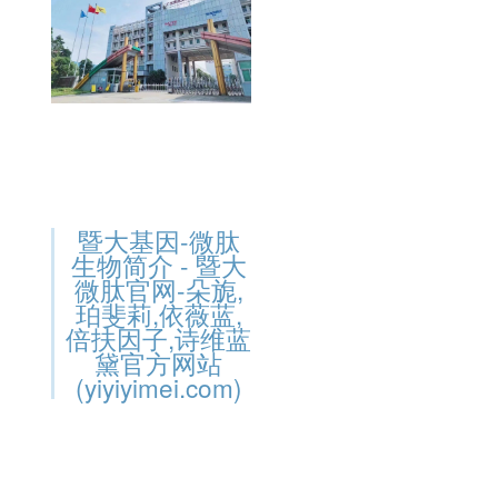
暨大基因-微肽
生物简介 - 暨大
微肽官网-朵旎,
珀斐莉,依薇蓝,
倍扶因子,诗维蓝
黛官方网站
(yiyiyimei.com)