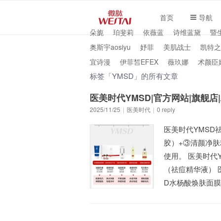
首页
导航
朵旎
珀斐莉
依薇蓝
诗维蓝黛
暨
奥斯宇aosiyu
妤菲
美肌战士
凯特之
宜诗漫
伊菲皙EFEX
薇玖娜
术颜臣
标签「YMSD」的所有文章
医美时代YMSD|官方网站|旗舰店
2025/11/25
|
医美时代
|
0 reply
医美时代YMSD
胶）+③清颜净肤
使用。 医美时代
（祛痘精华液） 
D水杨酸焕肤面膜
水...