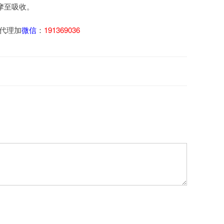
摩至吸收。
与代理加
微信
：
191369036