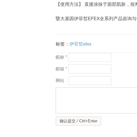
【使用方法】 直接涂抹于面部肌肤，按
暨大基因伊菲皙EFEX全系列产品咨询
标签：
伊菲皙efex
昵称 *
邮箱 *
网站