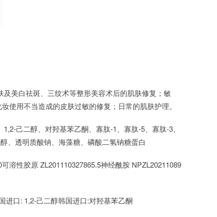
肤及美白祛斑、三纹术等整形美容术后的肌肤修复；敏
化妆使用不当造成的皮肤过敏的修复；日常的肌肤护理。
,2-己二醇、对羟基苯乙酮、寡肽-1、寡肽-5、寡肽-3、
丁二醇、透明质酸钠、海藻糖、磷酸二氢钠糖蛋白
0可溶性胶原 ZL201110327865.5神经酰胺 NPZL20211089
进口: 1,2-己二醇韩国进口:对羟基苯乙酮