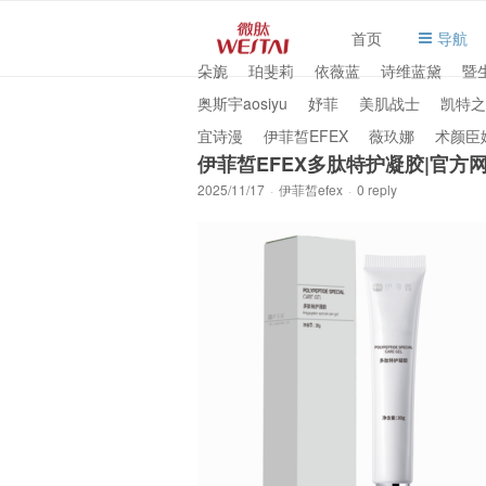
首页
导航
朵旎
珀斐莉
依薇蓝
诗维蓝黛
暨
奥斯宇aosiyu
妤菲
美肌战士
凯特之
宜诗漫
伊菲皙EFEX
薇玖娜
术颜臣
伊菲皙EFEX多肽特护凝胶|官方
2025/11/17
·
伊菲皙efex
·
0 reply