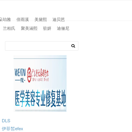
朵珀雅
倍雨溪
美黛熙
迪贝芭
兰柏氏
聚美涵熙
驻妍
迪俪尼
DLS
伊菲皙efex