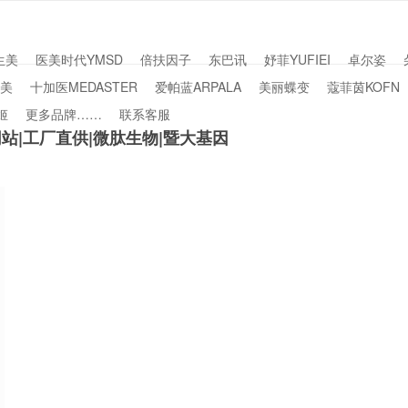
生美
医美时代YMSD
倍扶因子
东巴讯
妤菲YUFIEI
卓尔姿
美
十加医MEDASTER
爱帕蓝ARPALA
美丽蝶变
蔻菲茵KOFN
姬
更多品牌……
联系客服
网站|工厂直供|微肽生物|暨大基因