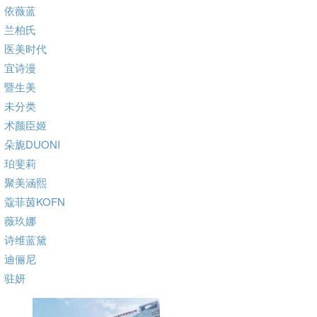
依薇蓝
兰柏氏
医美时代
宜诗漫
暨生美
未分类
术颜臣姬
朵旎DUONI
珀斐莉
聚美涵熙
蔻菲茵KOFN
薇玖娜
诗维蓝黛
迪俪尼
驻妍