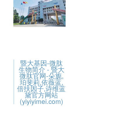
暨大基因-微肽
生物简介 - 暨大
微肽官网-朵旎,
珀斐莉,依薇蓝,
倍扶因子,诗维蓝
黛官方网站
(yiyiyimei.com)